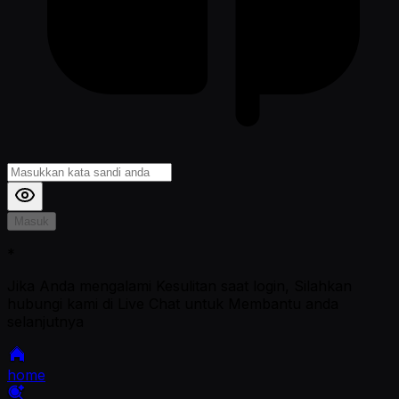
Masuk
*
Jika Anda mengalami Kesulitan saat login, Silahkan
hubungi kami di Live Chat untuk Membantu anda
selanjutnya
home