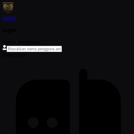
Daftar
login
Nama pengguna
Kata sandi