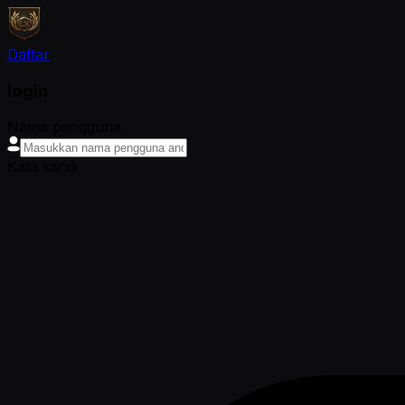
Daftar
login
Nama pengguna
Kata sandi