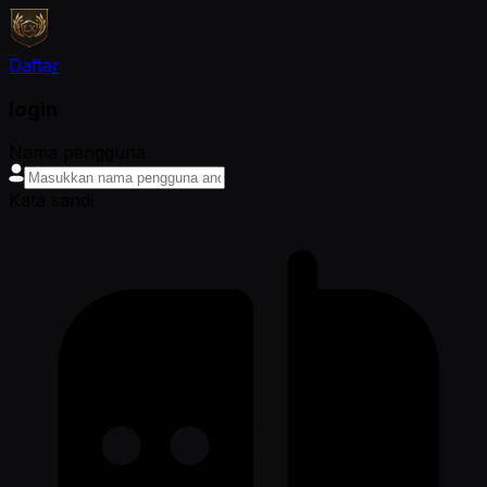
Daftar
login
Nama pengguna
Kata sandi