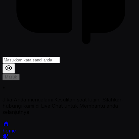
Masuk
*
Jika Anda mengalami Kesulitan saat login, Silahkan
hubungi kami di Live Chat untuk Membantu anda
selanjutnya
home