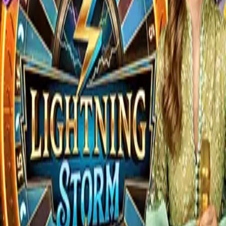
penggemar sepak bola yang ingin selalu mengikuti
perkembangan tim favorit mereka, dari hasil
pertandingan hingga agenda resmi klub, dengan
informasi yang selalu diperbarui.
Informasi Lengkap & Update Real-
Time
Melalui LXTOTO, pengunjung dapat mengakses
jadwal
pertandingan, hasil laga, statistik tim, dan berita
terbaru
tentang
Club Deportivo Puertollano
. Setiap data
diperbarui secara real-time agar penggemar tidak
ketinggalan informasi penting. Platform ini juga
menyediakan navigasi yang mudah diakses melalui
desktop maupun perangkat mobile.
Tetap Terhubung & Nikmati