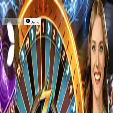
Daftar
Masuk
Mainkan
Demo
Lightning Storm
evolutiongaming
kembali
LXTOTO — Jadwal
Pertandingan Club
Deportivo Puertollano
Selamat Datang di LXTOTO
LXTOTO
adalah platform resmi yang menyediakan
jadwal pertandingan Club Deportivo Puertollano
secara lengkap dan akurat. Situs ini dirancang bagi