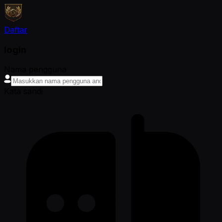
Daftar
login
Nama pengguna
Kata sandi