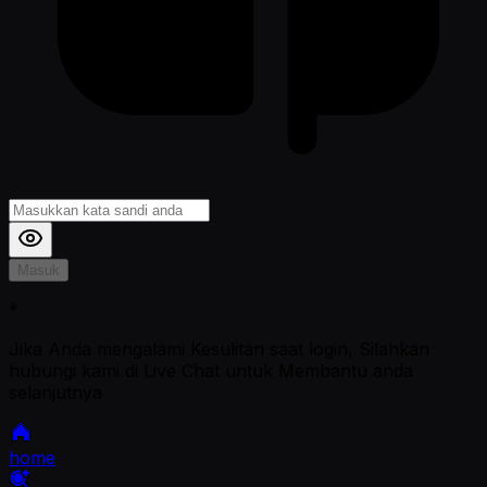
Masuk
*
Jika Anda mengalami Kesulitan saat login, Silahkan
hubungi kami di Live Chat untuk Membantu anda
selanjutnya
home