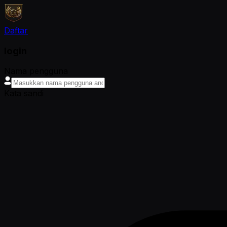
Daftar
login
Nama pengguna
Kata sandi