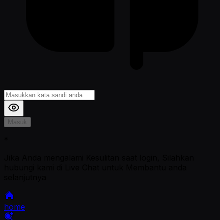
Masuk
*
Jika Anda mengalami Kesulitan saat login, Silahkan
hubungi kami di Live Chat untuk Membantu anda
selanjutnya
home