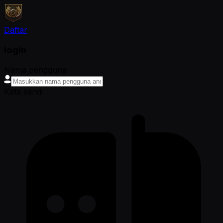
Daftar
login
Nama pengguna
Kata sandi