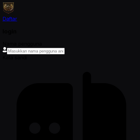
Daftar
login
Nama pengguna
Kata sandi