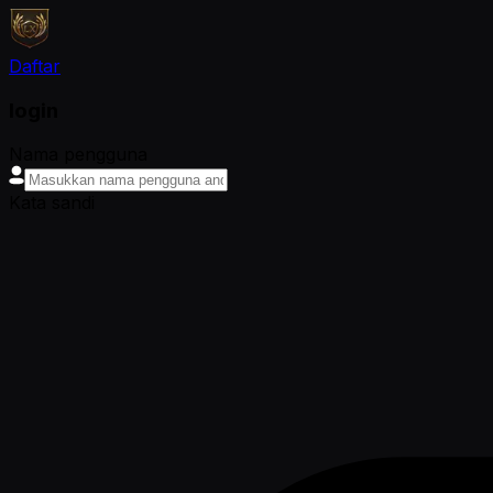
Daftar
login
Nama pengguna
Kata sandi