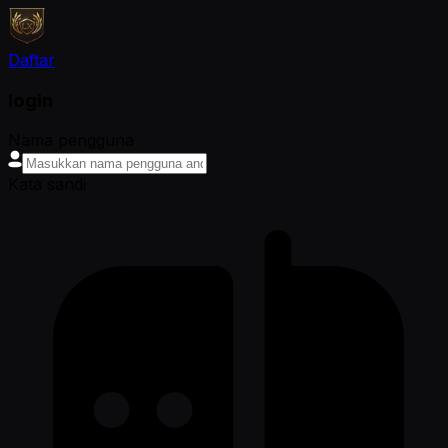
Daftar
login
Nama pengguna
Kata sandi