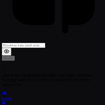
Masuk
*
Jika Anda mengalami Kesulitan saat login, Silahkan
hubungi kami di Live Chat untuk Membantu anda
selanjutnya
home