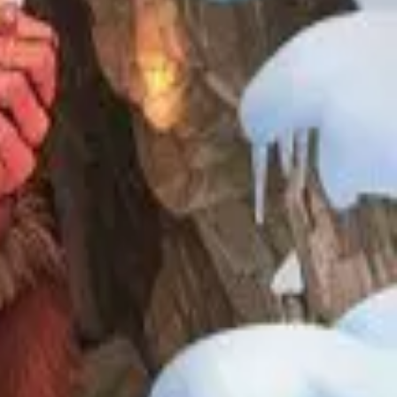
entang
Club Deportivo Puertollano
. Setiap data diperbarui
 mudah diakses melalui desktop maupun perangkat mobile.
yaman.
Situs slot gacor
ini menekankan kecepatan,
jadi lebih menyenangkan dan terpercaya bagi semua