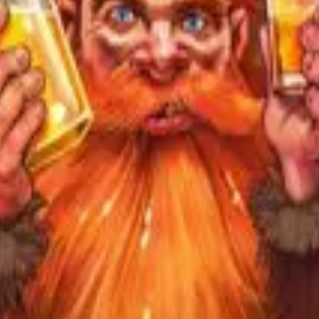
rtandingan, hasil laga, statistik tim, dan berita terbaru
t
masi penting. Platform ini juga menyediakan navigasi yang
an
ti setiap pertandingan dan perkembangan tim dengan n
 menonton dan memantau Club Deportivo Puertollano men