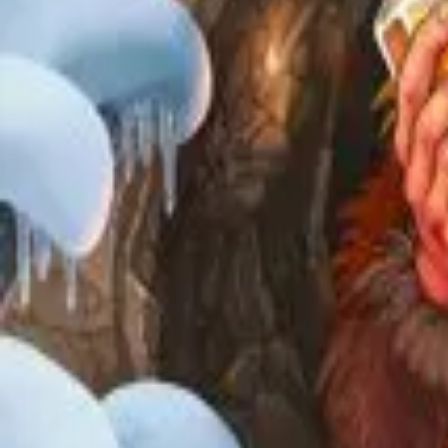
Melalui LXTOTO, pengunjung dapat mengakses
jadwal pe
secara real-time agar penggemar tidak ketinggalan infor
Tetap Terhubung & Nikmati Keunggul
Bergabung di
LXTOTO
memungkinkan penggemar mengiku
keakuratan, dan kemudahan akses, sehingga pengalaman
penggemar.
Lihat Semua
home
explore
promo
dompet