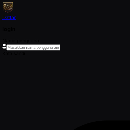
Daftar
login
Nama pengguna
Kata sandi