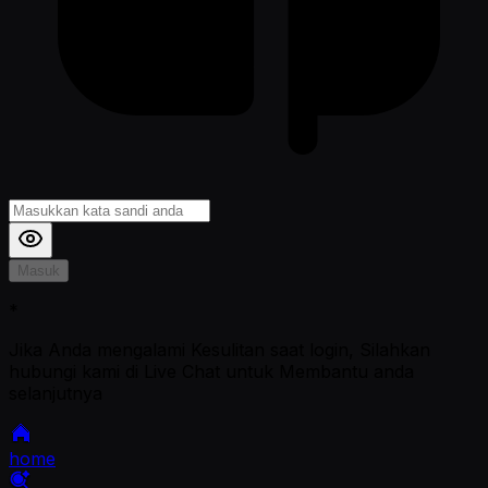
Masuk
*
Jika Anda mengalami Kesulitan saat login, Silahkan
hubungi kami di Live Chat untuk Membantu anda
selanjutnya
home