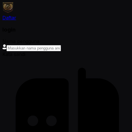
Daftar
login
Nama pengguna
Kata sandi