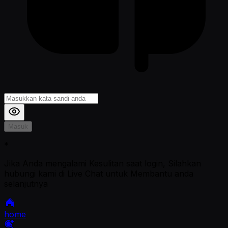
Masuk
*
Jika Anda mengalami Kesulitan saat login, Silahkan
hubungi kami di Live Chat untuk Membantu anda
selanjutnya
home