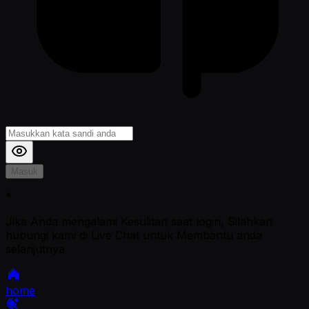
Masuk
*
Jika Anda mengalami Kesulitan saat login, Silahkan
hubungi kami di Live Chat untuk Membantu anda
selanjutnya
home