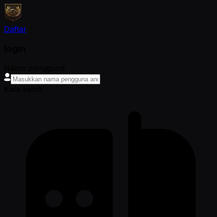
Daftar
login
Nama pengguna
Kata sandi