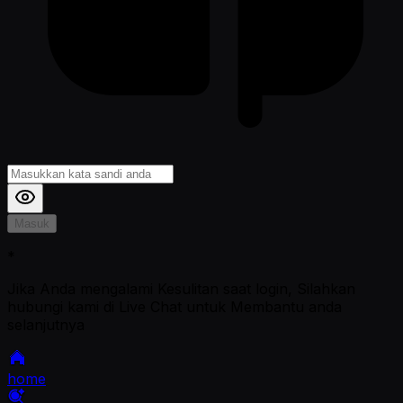
Masuk
*
Jika Anda mengalami Kesulitan saat login, Silahkan
hubungi kami di Live Chat untuk Membantu anda
selanjutnya
home