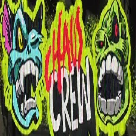
penggemar sepak bola yang ingin selalu mengikuti
perkembangan tim favorit mereka, dari hasil
pertandingan hingga agenda resmi klub, dengan
informasi yang selalu diperbarui.
Informasi Lengkap & Update Real-
Time
Melalui LXTOTO, pengunjung dapat mengakses
jadwal
pertandingan, hasil laga, statistik tim, dan berita
terbaru
tentang
Club Deportivo Puertollano
. Setiap data
diperbarui secara real-time agar penggemar tidak
ketinggalan informasi penting. Platform ini juga
menyediakan navigasi yang mudah diakses melalui
desktop maupun perangkat mobile.
Tetap Terhubung & Nikmati