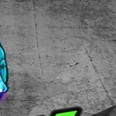
ano
 dan akurat. Situs ini dirancang bagi penggemar sepak
 dengan informasi yang selalu diperbarui.