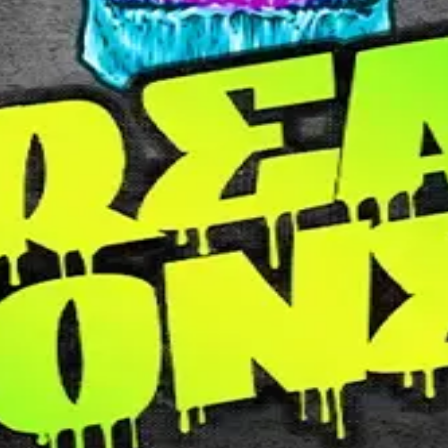
rtandingan, hasil laga, statistik tim, dan berita terbaru
t
masi penting. Platform ini juga menyediakan navigasi yang
an
ti setiap pertandingan dan perkembangan tim dengan n
 menonton dan memantau Club Deportivo Puertollano men