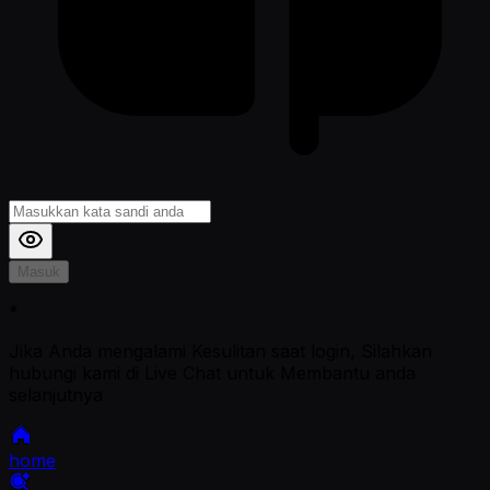
Masuk
*
Jika Anda mengalami Kesulitan saat login, Silahkan
hubungi kami di Live Chat untuk Membantu anda
selanjutnya
home