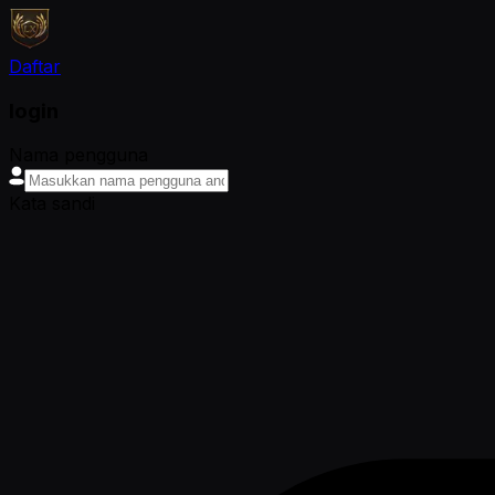
Daftar
login
Nama pengguna
Kata sandi