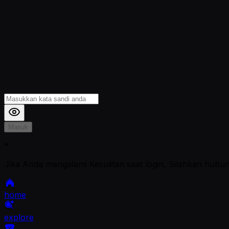
Masuk
*
Jika Anda mengalami Kesulitan saat login, Silahkan hubu
home
explore