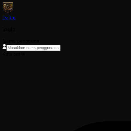
Daftar
login
Nama pengguna
Kata sandi