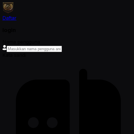
Daftar
login
Nama pengguna
Kata sandi